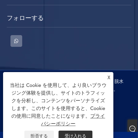
フォローする
X
著作権 © 2022 慈渓三迪電器有限公司洗濯機、脱水
当社は Cookie を使用して、より良いブラウ
機、空冷ファンの著作権はすべて留保されます。
ジング体験を提供し、サイトのトラフィッ
クを分析し、コンテンツをパーソナライズ
します。このサイトを使用すると、Cookie
の使用に同意したことになります。
プライ
バシーポリシー
Links
Sitemap
RSS
XML
プライバシーポリシー
拒否する
受け入れる