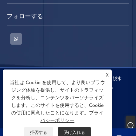
フォローする
X
著作権 © 2022 慈渓三迪電器有限公司洗濯機、脱水
当社は Cookie を使用して、より良いブラウ
機、空冷ファンの著作権はすべて留保されます。
ジング体験を提供し、サイトのトラフィッ
クを分析し、コンテンツをパーソナライズ
します。このサイトを使用すると、Cookie
の使用に同意したことになります。
プライ
バシーポリシー
Links
Sitemap
RSS
XML
プライバシーポリシー
拒否する
受け入れる