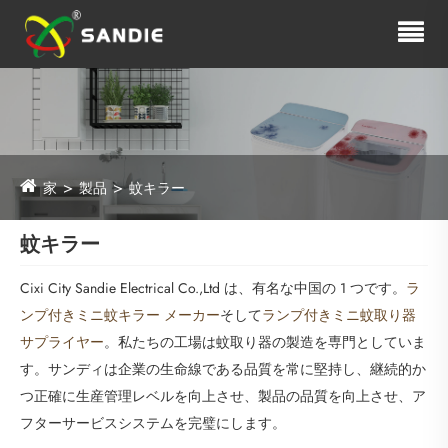
家
製品
蚊キラー
蚊キラー
Cixi City Sandie Electrical Co.,Ltd は、有名な中国の 1 つです。
ラ
ンプ付きミニ蚊キラー メーカー
そして
ランプ付きミニ蚊取り器
サプライヤー
。私たちの工場は蚊取り器の製造を専門としていま
す。サンディは企業の生命線である品質を常に堅持し、継続的か
つ正確に生産管理レベルを向上させ、製品の品質を向上させ、ア
フターサービスシステムを完璧にします。