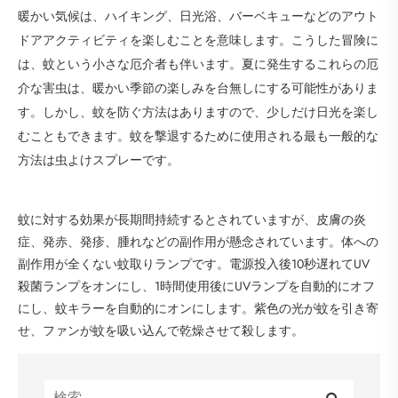
暖かい気候は、ハイキング、日光浴、バーベキューなどのアウト
ドアアクティビティを楽しむことを意味します。こうした冒険に
は、蚊という小さな厄介者も伴います。夏に発生するこれらの厄
介な害虫は、暖かい季節の楽しみを台無しにする可能性がありま
す。しかし、蚊を防ぐ方法はありますので、少しだけ日光を楽し
むこともできます。蚊を撃退するために使用される最も一般的な
方法は虫よけスプレーです。
蚊に対する効果が長期間持続するとされていますが、皮膚の炎
症、発赤、発疹、腫れなどの副作用が懸念されています。体への
副作用が全くない蚊取りランプです。電源投入後10秒遅れてUV
殺菌ランプをオンにし、1時間使用後にUVランプを自動的にオフ
にし、蚊キラーを自動的にオンにします。紫色の光が蚊を引き寄
せ、ファンが蚊を吸い込んで乾燥させて殺します。