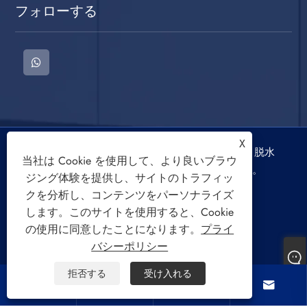
フォローする
X
著作権 © 2022 慈渓三迪電器有限公司洗濯機、脱水
当社は Cookie を使用して、より良いブラウ
機、空冷ファンの著作権はすべて留保されます。
ジング体験を提供し、サイトのトラフィッ
クを分析し、コンテンツをパーソナライズ
します。このサイトを使用すると、Cookie
の使用に同意したことになります。
プライ
バシーポリシー
Links
Sitemap
RSS
XML
プライバシーポリシー
拒否する
受け入れる



