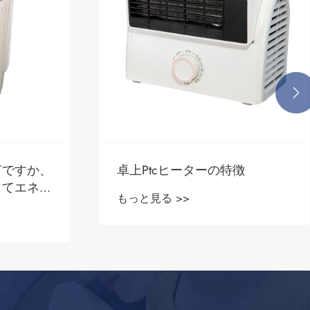

何ですか、
卓上Ptcヒーターの特徴
くてエネル
もっと見る >>
のための最