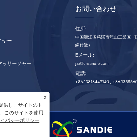
お問い合わせ
住所:
中国浙江省慈渓市龍山工業区（国
イヤー
線付近）
Eメール:
マッサージャー
jzx@cnsandie.com
電話:
+86-13818449140
,
+86-135866
X
を提供し、サイトのト
。このサイトを使用
ライバシーポリシー