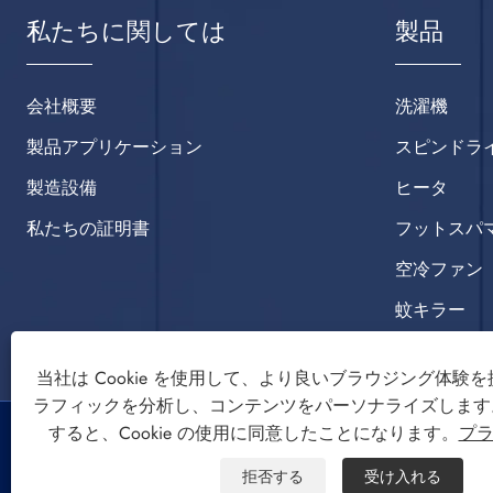
私たちに関しては
製品
会社概要
洗濯機
製品アプリケーション
スピンドラ
製造設備
ヒータ
私たちの証明書
フットスパ
空冷ファン
蚊キラー
当社は Cookie を使用して、より良いブラウジング体験
ラフィックを分析し、コンテンツをパーソナライズします
すると、Cookie の使用に同意したことになります。
プ
著作権 © 2022 慈渓三迪電器有限公司洗濯機、脱水機、空冷
拒否する
受け入れる
ファンの著作権はすべて留保されます。