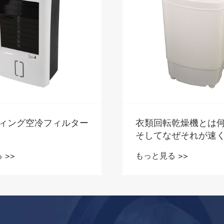
ィング空冷フィルター
衣類回転乾燥機とは
そしてなぜそれが速
ギー効率の高い洗濯
 >>
もっと見る >>
も賢い選択なのか