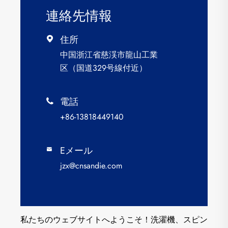
連絡先情報
住所

中国浙江省慈渓市龍山工業
区（国道329号線付近）
電話

+86-13818449140
Eメール

jzx@cnsandie.com
私たちのウェブサイトへようこそ！洗濯機、スピン