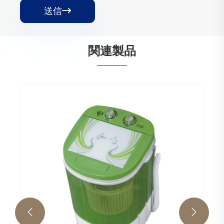
送信

関連製品
ベビーミニ洗濯機
もっと見る >>

