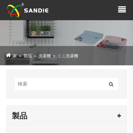
家
製品
洗濯機
ミニ洗濯機
製品