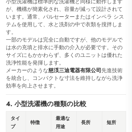
小型洗濯機は標準的な洗濯機と同様に動作します
が、機構が簡素化され、容量が減って設計されて
います。通常、パルセーターまたはインペラ シス
テムを使用して、水と洗剤の中で衣類を撹拌しま
す。
一部のモデルは完全に自動ですが、他のモデルで
は水の充填と排水に手動の介入が必要です。その
サイズにもかかわらず、多くのユニットは優れた
洗浄性能を発揮します。
メーカーのような
慈渓三迪電器有限公司
先進技術
を統合し、コンパクトな寸法を維持しながら洗浄
効率を向上させます。
4. 小型洗濯機の種類の比較
タイ
最適な
特徴
長所
短所
プ
用途