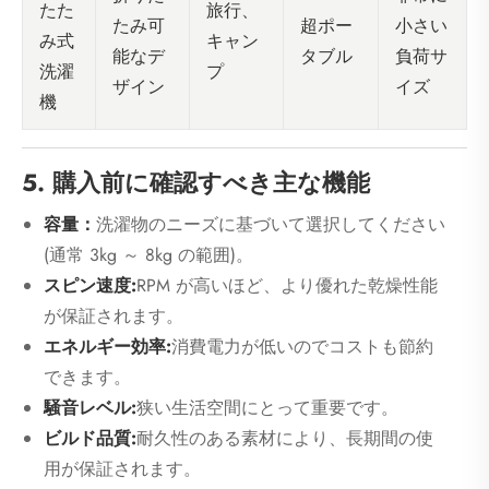
旅行、
たた
たみ可
超ポー
小さい
キャン
み式
能なデ
タブル
負荷サ
プ
洗濯
ザイン
イズ
機
5. 購入前に確認すべき主な機能
容量：
洗濯物のニーズに基づいて選択してください
(通常 3kg ～ 8kg の範囲)。
スピン速度:
RPM が高いほど、より優れた乾燥性能
が保証されます。
エネルギー効率:
消費電力が低いのでコストも節約
できます。
騒音レベル:
狭い生活空間にとって重要です。
ビルド品質:
耐久性のある素材により、長期間の使
用が保証されます。