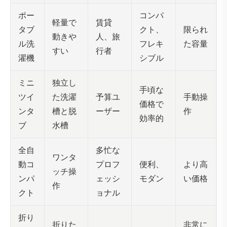
コンパ
ポー
軽量で
賃貸
クト、
限られ
タブ
動きや
人、旅
フレキ
た容量
ル洗
すい
行者
シブル
濯機
独立し
ミニ
手頃な
た洗濯
予算ユ
手動操
ツイ
価格で
槽と脱
ーザー
作
ンタ
効率的
水槽
ブ
多忙な
全自
ワンタ
プロフ
便利、
より高
動コ
ッチ操
ェッシ
モダン
い価格
ンパ
作
ョナル
クト
折り
折りた
非常に