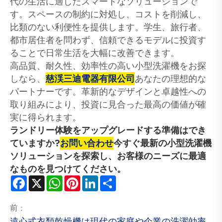
代の生活に適したスマートなソリューションで
す。スペースの制約に対処し、コストを削減し、
比類のない利便性を提供します。学生、旅行者、
都市居住者を問わず、信頼できるモデルに投資す
ることで日常生活を大幅に改善できます。
高品質、耐久性、効率性の高い小型洗濯機をお探
しなら、
慈渓三迪電器有限公司
あなたの理想的な
パートナーです。革新的なデザインと卓越性への
取り組みにより、投資に見合った最高の価値が確
実に得られます。
ランドリー体験をアップグレードする準備はでき
ていますか?
お問い合わせ
今すぐ最新の小型洗濯機
ソリューションを探索し、お客様のニーズに最適
なものを見つけてください。
Facebook
X
WhatsApp
Pinterest
LinkedIn
Share
前 :
遠心式衣類乾燥機は現代の家庭や企業の洗濯効率