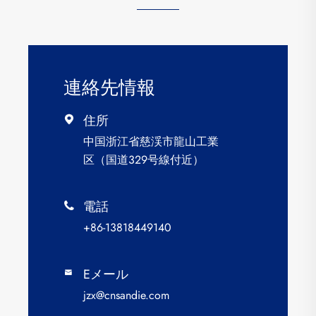
連絡先情報
住所

中国浙江省慈渓市龍山工業
区（国道329号線付近）
電話

+86-13818449140
Eメール

jzx@cnsandie.com