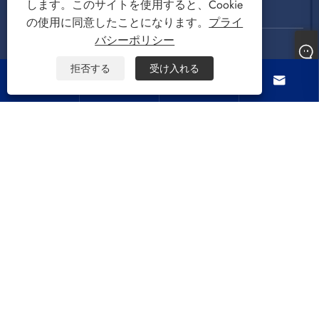
フォローする
します。このサイトを使用すると、Cookie
の使用に同意したことになります。
プライ
バシーポリシー
拒否する
受け入れる




著作権 © 2022 慈渓三迪電器有限公司洗濯機、脱水
機、空冷ファンの著作権はすべて留保されます。
Links
Sitemap
RSS
XML
プライバシーポリシー