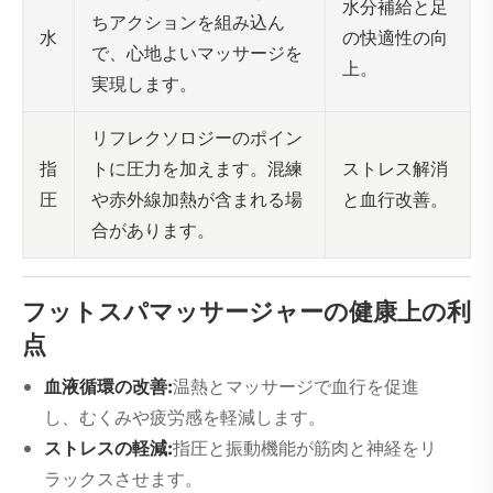
水分補給と足
ちアクションを組み込ん
の快適性の向
水
で、心地よいマッサージを
上。
実現します。
リフレクソロジーのポイン
トに圧力を加えます。混練
ストレス解消
指
や赤外線加熱が含まれる場
と血行改善。
圧
合があります。
フットスパマッサージャーの健康上の利
点
血液循環の改善:
温熱とマッサージで血行を促進
し、むくみや疲労感を軽減します。
ストレスの軽減:
指圧と振動機能が筋肉と神経をリ
ラックスさせます。