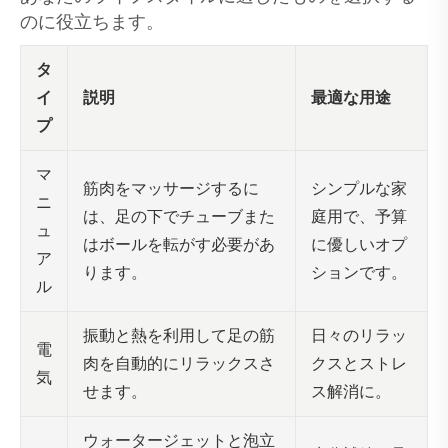
のに役立ちます。
タ
イ
説明
最適な用途
プ
マ
筋肉をマッサージするに
シンプルな家
ニ
は、足の下でチューブまた
庭用で、予算
ュ
はボールを転がす必要があ
に優しいオプ
ア
ります。
ションです。
ル
振動と熱を利用して足の筋
日々のリラッ
電
肉を自動的にリラックスさ
クスとストレ
気
せます。
ス解消に。
ウォータージェットと泡立